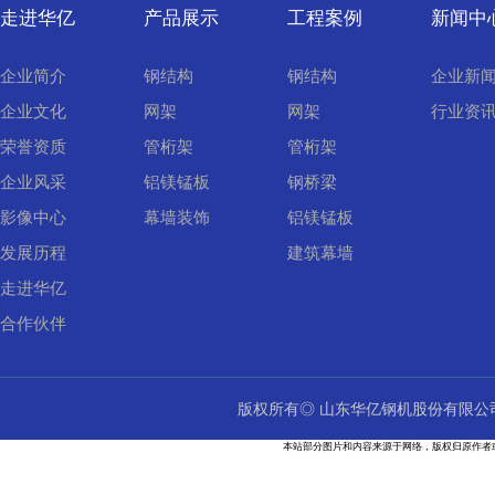
走进华亿
产品展示
工程案例
新闻中
企业简介
钢结构
钢结构
企业新
企业文化
网架
网架
行业资
荣誉资质
管桁架
管桁架
企业风采
铝镁锰板
钢桥梁
影像中心
幕墙装饰
铝镁锰板
发展历程
建筑幕墙
走进华亿
合作伙伴
版权所有◎ 山东华亿钢机股份有限
本站部分图片和内容来源于网络，版权归原作者