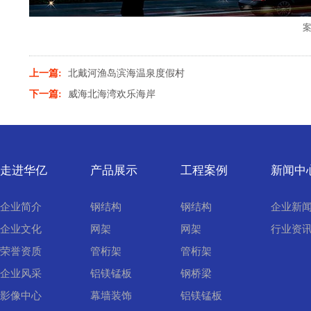
上一篇:
北戴河渔岛滨海温泉度假村
下一篇:
威海北海湾欢乐海岸
走进华亿
产品展示
工程案例
新闻中
企业简介
钢结构
钢结构
企业新
企业文化
网架
网架
行业资
荣誉资质
管桁架
管桁架
企业风采
铝镁锰板
钢桥梁
影像中心
幕墙装饰
铝镁锰板